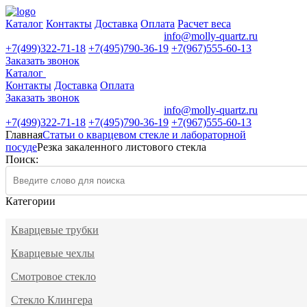
Каталог
Контакты
Доставка
Оплата
Расчет веса
Время работы:
пн-пт с 9:00-18:00
info@molly-quartz.ru
+7(499)322-71-18
+7(495)790-36-19
+7(967)555-60-13
Заказать звонок
Каталог
Контакты
Доставка
Оплата
Заказать звонок
Время работы:
пн-пт с 9:00-18:00
info@molly-quartz.ru
+7(499)322-71-18
+7(495)790-36-19
+7(967)555-60-13
Главная
Статьи о кварцевом стекле и лабораторной
посуде
Резка закаленного листового стекла
Поиск:
Категории
Кварцевые трубки
Кварцевые чехлы
Смотровое стекло
Стекло Клингера