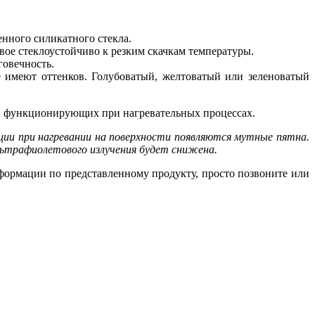
енного силикатного стекла.
ое стеклоустойчиво к резким скачкам температуры.
говечность.
 имеют оттенков. Голубоватый, желтоватый или зеленоватый
в, функционирующих при нагревательных процессах.
ции при нагревании на поверхности появляются мутные пятна.
льтрафиолетового излучения будет снижена.
формации по представленному продукту, просто позвоните или