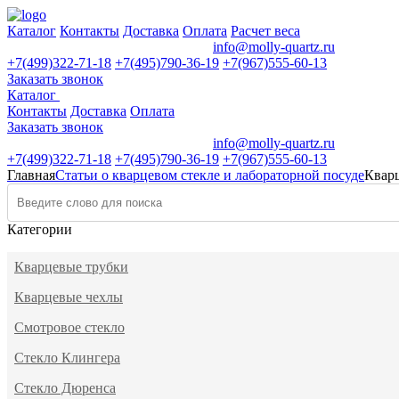
Каталог
Контакты
Доставка
Оплата
Расчет веса
Время работы:
пн-пт с 9:00-18:00
info@molly-quartz.ru
+7(499)322-71-18
+7(495)790-36-19
+7(967)555-60-13
Заказать звонок
Каталог
Контакты
Доставка
Оплата
Заказать звонок
Время работы:
пн-пт с 9:00-18:00
info@molly-quartz.ru
+7(499)322-71-18
+7(495)790-36-19
+7(967)555-60-13
Главная
Статьи о кварцевом стекле и лабораторной посуде
Кварц
Поиск:
Категории
Кварцевые трубки
Кварцевые чехлы
Смотровое стекло
Стекло Клингера
Стекло Дюренса