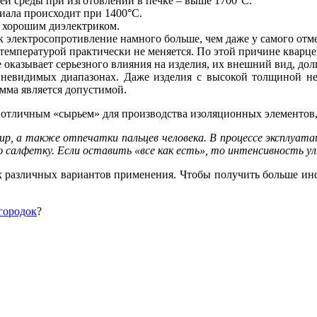
ей среды при изготовлении в печке – выше 1700°С.
иала происходит при 1400°С.
я хорошим диэлектриком.
к электросопротивление намного больше, чем даже у самого отм
мпературой практически не меняется. По этой причине кварцев
оказывает серьезного влияния на изделия, их внешний вид, дол
невидимых диапазонах. Даже изделия с высокой толщиной не
амма является допустимой.
я отличным «сырьем» для производства изоляционных элементо
р, а также отпечатки пальцев человека. В процессе эксплуата
салфетку. Если оставить «все как есть», то интенсивность у
х различных вариантов применения. Чтобы получить больше ин
городок
?